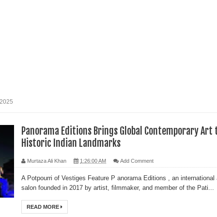
 2025
Panorama Editions Brings Global Contemporary Art 
Historic Indian Landmarks
Murtaza Ali Khan
1:26:00 AM
Add Comment
A Potpourri of Vestiges Feature P anorama Editions , an international 
salon founded in 2017 by artist, filmmaker, and member of the Pati...
READ MORE