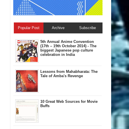
Popular Post
Archive
Subscribe
5th Annual A​nime Convention
(17th – 19th October 2014) - The
biggest Japanese pop culture
celebration in India
Lessons from Mahabharata: The
Tale of Amba's Revenge
10 Great Web Sources for Movie
Buffs