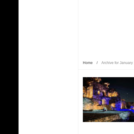
Home
/
Archive for January