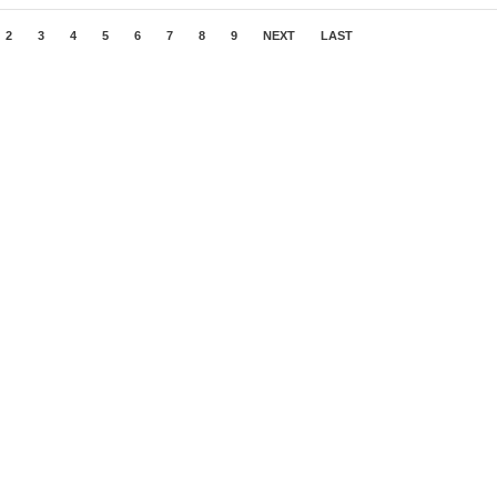
2
3
4
5
6
7
8
9
NEXT
LAST