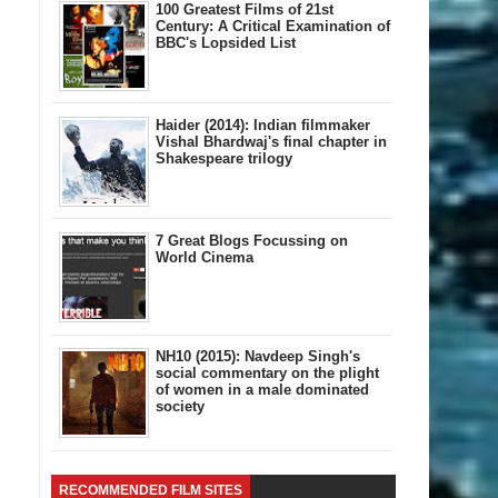
100 Greatest Films of 21st
Century: A Critical Examination of
BBC's Lopsided List
Haider (2014): Indian filmmaker
Vishal Bhardwaj's final chapter in
Shakespeare trilogy
7 Great Blogs Focussing on
World Cinema
NH10 (2015): Navdeep Singh's
social commentary on the plight
of women in a male dominated
society
RECOMMENDED FILM SITES