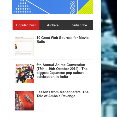
Popular Post
Archive
Subscribe
10 Great Web Sources for Movie
Buffs
5th Annual A​nime Convention
(17th – 19th October 2014) - The
biggest Japanese pop culture
celebration in India
Lessons from Mahabharata: The
Tale of Amba's Revenge