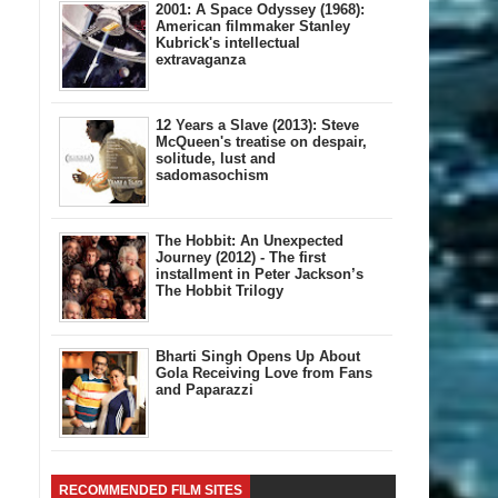
2001: A Space Odyssey (1968):
American filmmaker Stanley
Kubrick's intellectual
extravaganza
12 Years a Slave (2013): Steve
McQueen's treatise on despair,
solitude, lust and
sadomasochism
The Hobbit: An Unexpected
Journey (2012) - The first
installment in Peter Jackson’s
The Hobbit Trilogy
Bharti Singh Opens Up About
Gola Receiving Love from Fans
and Paparazzi
RECOMMENDED FILM SITES