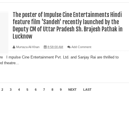
The poster of Impulse Cine Entertainments Hindi
feature film 'Sandeh' recently launched by the
Deputy CM of Uttar Pradesh Sh. Brajesh Pathak in
Lucknow
Murtaza Ali Khan
8:58:00 AM
Add Comment
re I mpulse Cine Entertainment Pvt. Ltd. and Sanjay Rai are thrilled to
d theatre...
2
3
4
5
6
7
8
9
NEXT
LAST