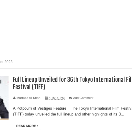
ber 2023
Full Lineup Unveiled for 36th Tokyo International Fi
Festival (TIFF)
Murtaza Ali Khan
8:15:00 PM
Add Comment
A Potpourri of Vestiges Feature T he Tokyo International Film Festiv
(TIFF) today unveiled the full lineup and other highlights of its 3...
READ MORE