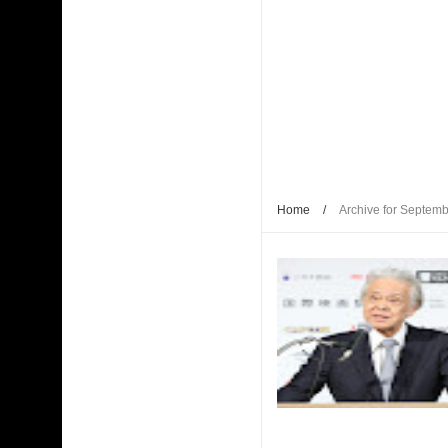
Home
/
Archive for Septem