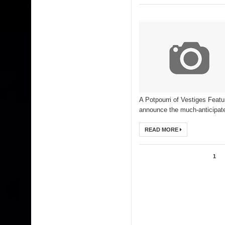
A Potpourri of Vestiges Featu
announce the much-anticipate
READ MORE
1